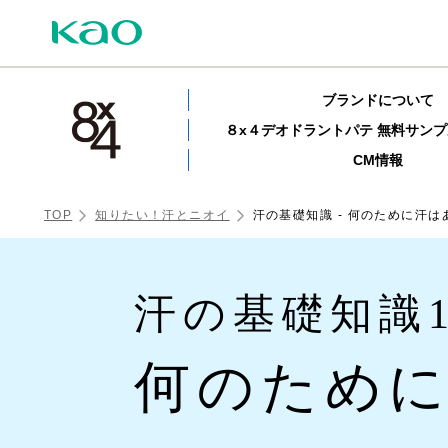
ブランドについて
８x４デオドラントパテ 無料サン
CM情報
TOP
知りたい！汗とニオイ
汗の基礎知識 - 何のために汗は
汗の基礎知識
何のため