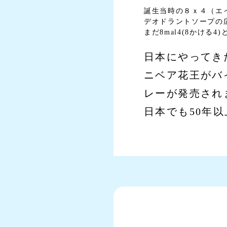
誕生当時の８ｘ４（エ
デオドラントソープの
まだ8mal4(8かける
日本にやってきた
ニベア花王がバ
レーが発売され
日本でも50年