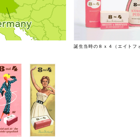
誕生当時の８ｘ４（エイトフ