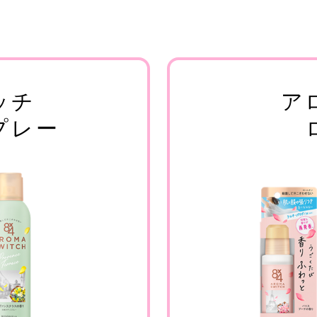
ッチ
ア
プレー