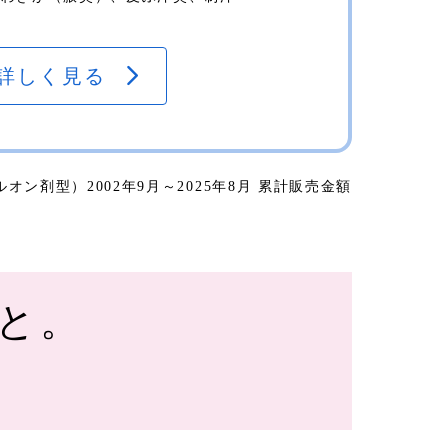
詳しく見る
ン剤型）2002年9月～2025年8月 累計販売金額
と。