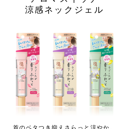
涼感ネックジェル
首のベタつき抑えさらっと涼やか。