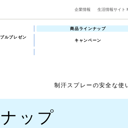
企業情報
生活情報サイト M
商品ラインナップ
ンプルプレゼン
キャンペーン
制汗スプレーの安全な使
ンナップ