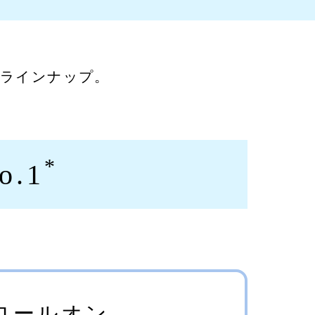
ラインナップ。
*
.1
ロールオン