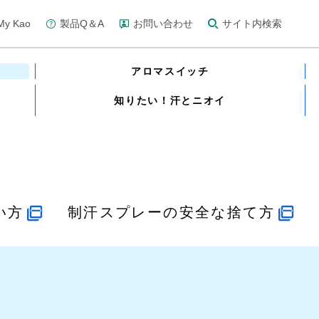
y Kao
製品Q＆A
お問い合わせ
サイト内検索
アロマスイッチ
知りたい！汗とニオイ
い方
制汗スプレーの安全な捨て方