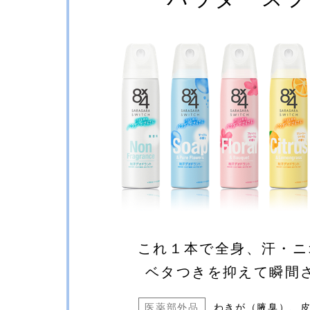
これ１本で全身、汗・ニ
ベタつきを抑えて瞬間
医薬部外品
わきが（腋臭）、