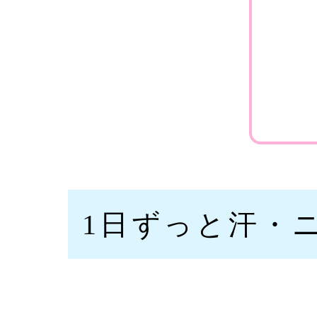
1日ずっと汗・