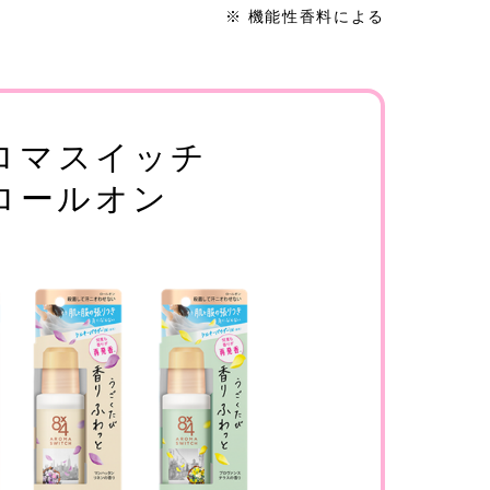
※
機能性香料による
ロマスイッチ
ロールオン