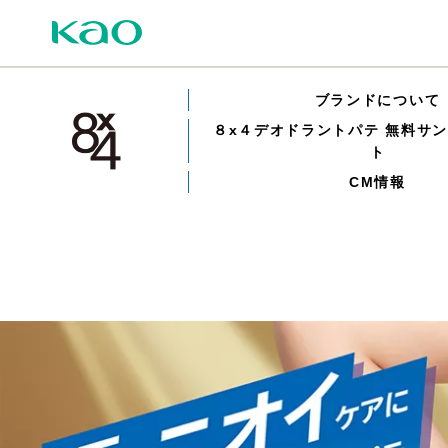
ブランドについて
８x４デオドラントパテ 無料サ
ト
CM情報