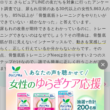
ロリエ さらピュアLINEの友だちを対象に行ったアンケー
ト調査では、尿もれ症状のある30代以上の女性5,863人の
うち、85%以上が「骨盤底筋トレーニングをやりたいが
できていない・続かなかった」と答えています。
尿もれの改善が期待できるとわかっているのに、トレー
ニングできないのはなぜでしょう？その理由は、骨盤底
筋が目に見えないインナーマッスルで、
動きを実感しづ
らく、正しく行えているか分からないから
です。その
05
点、骨盤底筋トレーニングNeoは分かりやすい２つのス
テップだけなので、誰でも簡単に正しく行うことができ
ます。
骨盤底筋はどこにある？
尿もれとの深い関係