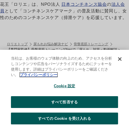
花王「ロリエ」は、NPO法人
日本コンチネンス協会
の
法人会
員
として
「コンチネンスケアマーク」の普及活動に賛同し、
女
性のためのコンチネンスケア（排泄ケア）を応援しています。
ロリエトップ
尿もれお悩み解決ナビ
骨盤底筋トレーニング
【専門家監修】骨盤底筋トレーニングNeoで「尿もれ」対策＜動画解説＞
当社は、お客様のウェブ体験の向上のため、アクセスを分析
ロリエについて
しコンテンツや広告をパーソナライズするためにクッキーを
使用します。詳細はプライバシーポリシーをご確認くださ
Laurier Global
い。
プライバシーポリシー
職場のロリエ・学校のロリエ
Cookie 設定
PRODUCT
すべて拒否する
しあわせ素肌
すべての Cookie を受け入れる
しあわせ素肌 もちふわfit