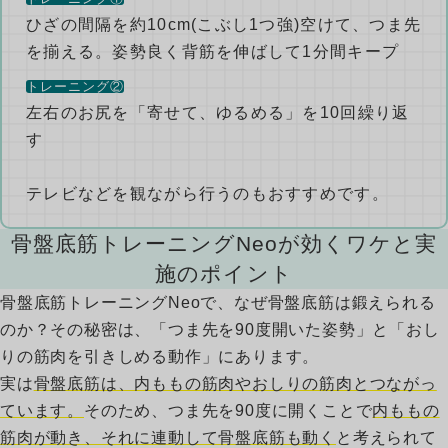
ひざの間隔を約10cm(こぶし1つ強)空けて、つま先
を揃える。姿勢良く背筋を伸ばして1分間キープ
トレーニング②
左右のお尻を「寄せて、ゆるめる」を10回繰り返
す
02
テレビなどを観ながら行うのもおすすめです。
骨盤底筋トレーニングNeoが効くワケと実
施のポイント
骨盤底筋トレーニングNeoで、なぜ骨盤底筋は鍛えられる
のか？その秘密は、「つま先を90度開いた姿勢」と「おし
りの筋肉を引きしめる動作」にあります。
実は
骨盤底筋は、内ももの筋肉やおしりの筋肉とつながっ
ています。
そのため、つま先を90度に開くことで
内ももの
筋肉が動き、それに連動して骨盤底筋も動く
と考えられて