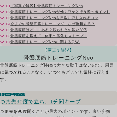
【写真で解説】骨盤底筋トレーニングNeo
01
骨盤底筋トレーニングNeoが効くワケと行う際のポイント
02
骨盤底筋トレーニングNeoを日常に取り入れるコツ
03
01
今までの骨盤底筋トレーニング。なぜ挫折する？
04
骨盤底筋はどこにある？尿もれとの深い関係
05
骨盤底筋を鍛えて、体形の劣化もストップ！
06
骨盤底筋トレーニングNeoに関するQ&A
07
【写真で解説】
骨盤底筋トレーニングNeo
骨盤底筋トレーニングNeoは大きな動作はないので、周囲
に気づかれることなく、いつでもどこでも気軽に行えま
す。
トレーニング①
つま先90度で立ち、1分間キープ
つま先を90度開く
ことが最大のポイントです。良い姿勢