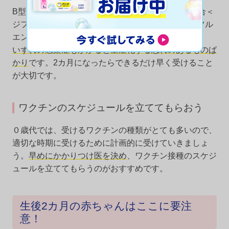
B型肝炎、ロタウイルス、小児用肺炎球菌、五種混合＜
ジフテリア、百日咳、破傷風、ポリオ、Hib（インフル
エンザ菌b型）＞の4種類を受けます。
いずれの感染症もかかると重症化する恐れのあるものば
かり
です。2カ月になったらできるだけ早く受けること
が大切です。
ワクチンのスケジュールを立ててもらおう
０歳代では、受けるワクチンの種類がとても多いので、
適切な時期に受けるために計画的に受けていきましょ
う。
早めにかかりつけ医を決め
、ワクチン接種のスケジ
ュールを立ててもらうのがおすすめです。
生後2カ月の赤ちゃんはここに要注
意！