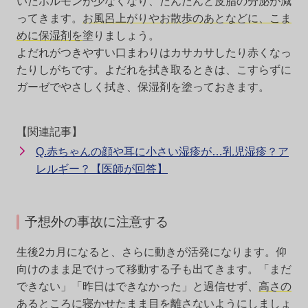
いだホルモンが少なくなり、だんだんと皮脂の分泌が減
ってきます。
お風呂上がりやお散歩のあとなどに、こま
めに保湿剤を
塗りましょう。
よだれがつきやすい口まわりはカサカサしたり赤くなっ
たりしがちです。よだれを拭き取るときは、こすらずに
ガーゼでやさしく拭き、保湿剤を塗っておきます。
【関連記事】
Q.赤ちゃんの顔や耳に小さい湿疹が…乳児湿疹？ア
レルギー？【医師が回答】
予想外の事故に注意する
生後2カ月になると、さらに動きが活発になります。仰
向けのまま足でけって移動する子も出てきます。「まだ
できない」「昨日はできなかった」と過信せず、
高さの
あるところに寝かせたまま目を離さないように
しましょ