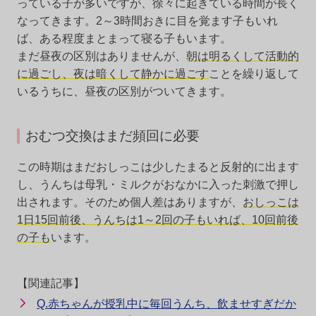
っている子が多いですが、徐々に起きている時間が長く
なってきます。2～3時間おきに目を覚ます子もいれ
ば、ある程度まとまって寝る子もいます。
まだ昼夜の区別はありませんが、
朝は明るくして活動的
に過ごし、夜は暗くして静かに過ごす
ことを繰り返して
いるうちに、昼夜の区別がついてきます。
おむつ交換はまだ頻回に必要
この時期はまだおしっこは少したまると反射的に出ます
し、うんちは母乳・ミルクがおなかに入った刺激で押し
出されます。そのため個人差はありますが、
おしっこは
1日15回前後、うんちは1～2回の子もいれば、10回前後
の子も
います。
【関連記事】
Q.赤ちゃんが授乳中に毎回うんち、飲ませすぎだか