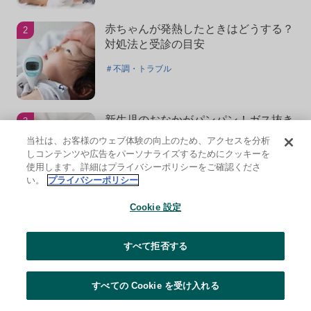
赤ちゃんが発熱したときはどうする？
対処法と受診の目安
＃不調・トラブル
新生児のおなかがパンパン！ガス抜き
マッサージや体操はいつする？
当社は、お客様のウェブ体験の向上のため、アクセスを分析
しコンテンツや広告をパーソナライズするためにクッキーを
＃赤ちゃんのお世話
＃発育・発達
使用します。詳細はプライバシーポリシーをご確認くださ
い。
プライバシーポリシー
Cookie 設定
低月齢の赤ちゃん、明け方になると寝
ながらうなる原因は？
すべて拒否する
＃発育・発達
すべての Cookie を受け入れる
赤ちゃんの授乳時間が長すぎる。適正