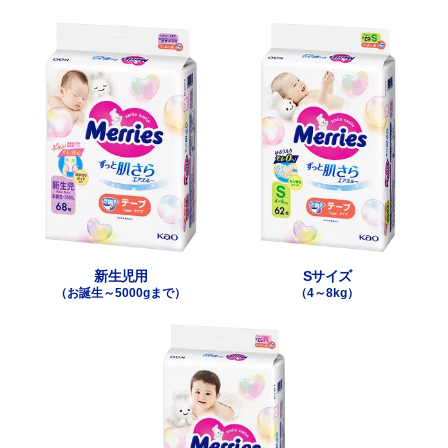
新生児用
Sサイズ
（お誕生～5000gまで）
（4～8kg）