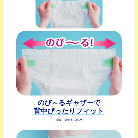
のび～る
ギャザーで
背中ぴったり
フィット
※S、Mサイズのみ