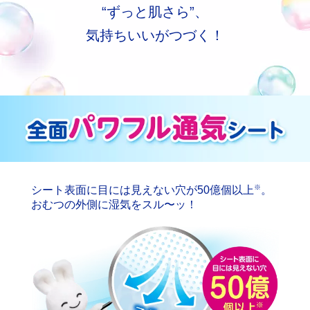
“ずっと肌さら”、
気持ちいいがつづく！
※
シート表面に目には見えない穴が50億個以上
。
おむつの外側に湿気をスル〜ッ！