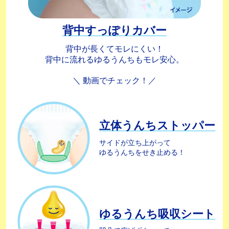
背中すっぽり
カバー
背中が長くてモレにくい！
背中に流れるゆるうんちもモレ安心。
＼ 動画でチェック！／
立体
うんちストッパー
サイドが立ち上がって
ゆるうんちをせき止める！
ゆるうんち
吸収シート