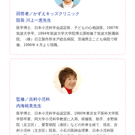
回答者／かずえキッズクリニック
院長 川上一恵先生
医学博士、日本小児科学会認定医、子どもの心相談医。1987年
筑波大学卒。1994年筑波大学大学院博士課程修了筑波大附属病
院、（株）日立製作所水戸総合病院、茨城県立こども病院で研
修。1996年４月より現職。
監修／吉村小児科
内海裕美先生
医学博士、日本小児科学会認定医。1980年東京女子医科大学医
学部卒業、同大学小児科学教室に入局。研修医、助手、水野病
院（足立区）、愛育病院（港区）などの外来を経て、現在、吉
村小児科（文京区）院長。小石川医師会理事、日本小児科医