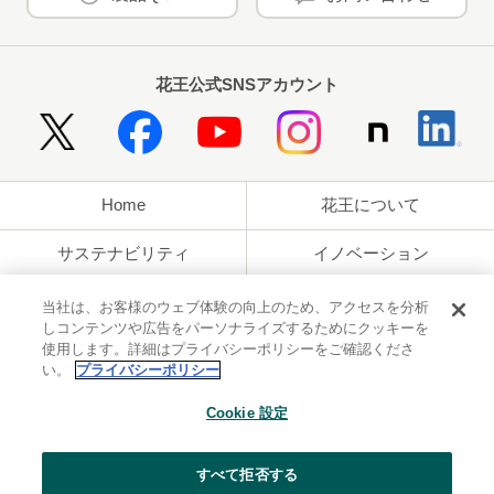
花王公式SNSアカウント
Home
花王について
サステナビリティ
イノベーション
ブランド
投資家情報
当社は、お客様のウェブ体験の向上のため、アクセスを分析
しコンテンツや広告をパーソナライズするためにクッキーを
使用します。詳細はプライバシーポリシーをご確認くださ
ニュースルーム
採用情報
い。
プライバシーポリシー
利用規約
花王のアクセシビリティ
個人情報保護方針
Cookie 設定
利用者情報の外部送信
ソーシャルメディアポリシー
すべて拒否する