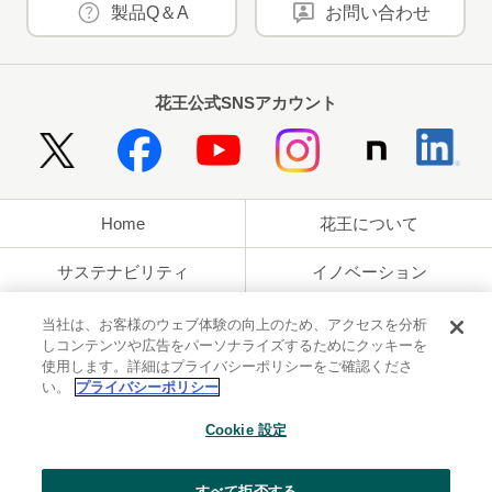
製品Q＆A
お問い合わせ
花王公式SNSアカウント
Home
花王について
サステナビリティ
イノベーション
ブランド
投資家情報
当社は、お客様のウェブ体験の向上のため、アクセスを分析
しコンテンツや広告をパーソナライズするためにクッキーを
使用します。詳細はプライバシーポリシーをご確認くださ
ニュースルーム
採用情報
い。
プライバシーポリシー
利用規約
花王のアクセシビリティ
個人情報保護方針
Cookie 設定
利用者情報の外部送信
ソーシャルメディアポリシー
すべて拒否する