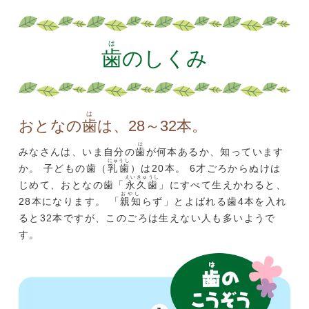
は
歯
のしくみ
は
おとなの
歯
は、28～32本。
は
みなさんは、いま自分の
歯
が何本あるか、知っています
にゅうし
か。 子どもの歯（
乳歯
）は20本。 6才ごろからぬけは
えいきゅうし
じめて、おとなの歯「
永久歯
」にすべて生えかわると、
おやし
28本になります。 「
親知
らず」とよばれる歯4本を入れ
ると32本ですが、このごろは生えない人も多いようで
す。