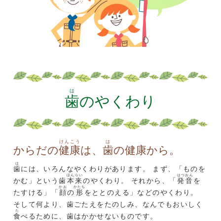
は
歯
のやくわり
けんこう
は
からだの
健康
は、
歯
の健康から。
は
歯
には、いろんなやくわりがあります。 まず、「ものを
ほんらい
はつおん
かむ」という歯
本来
のやくわり。 それから、「
発音
を
かお
かたち
たすける」「
顔
の
形
をととのえる」などのやくわり。
そして何より、歯ごたえをたのしみ、なんでもおいしく
た
食
べるために、歯はかかせないものです。