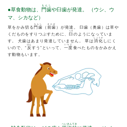
もんし
●草食動物は、
門歯
や臼歯が発達。 （ウシ、ウ
マ、シカなど）
もんし
まえば
草をかみ切る
門歯
（
前歯
）が発達。 臼歯（奥歯）は草や
うす
くだものをすりつぶすために、
臼
のようになっていま
しょうか
す。 犬歯はあまり発達していません。 草は
消化
しにく
はん
いちど
いので、“
反
すう”といって、
一度
食べたものをかみかえ
す動物もいます。
へいきんてき