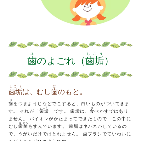
は
しこう
歯
のよごれ（
歯垢
）
しこう
ば
歯垢
は、むし
歯
のもと。
は
歯
をつまようじなどでこすると、白いものがついてきま
しこう
た
す。 それが「
歯垢
」です。 歯垢は、
食
べかすではあり
ません。 バイキンがかたまってできたもので、この中に
ば
きん
むし
歯
菌
もすんでいます。 歯垢はネバネバしているの
で、うがいだけではとれません。 歯ブラシでていねいに