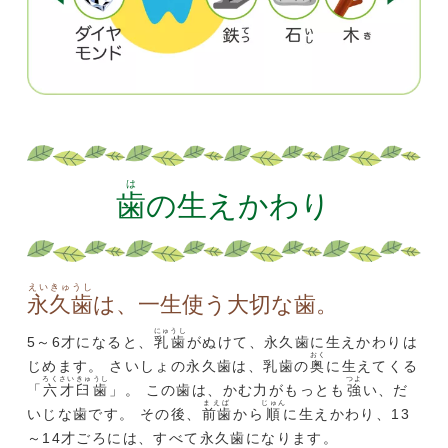
は
歯
の生えかわり
えいきゅうし
永久歯
は、一生使う大切な歯。
にゅうし
5～6才になると、
乳歯
がぬけて、永久歯に生えかわりは
おく
じめます。 さいしょの永久歯は、乳歯の
奥
に生えてくる
ろくさいきゅうし
つよ
「
六才臼歯
」。 この歯は、かむ力がもっとも
強
い、だ
まえば
じゅん
いじな歯です。 その後、
前歯
から
順
に生えかわり、13
～14才ごろには、すべて永久歯になります。