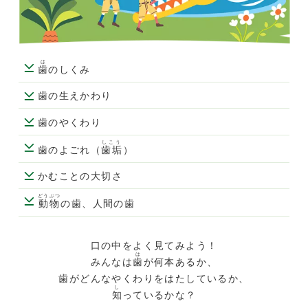
は
歯
のしくみ
歯の生えかわり
歯のやくわり
しこう
歯のよごれ（
歯垢
）
かむことの大切さ
どうぶつ
動物
の歯、人間の歯
口の中をよく見てみよう！
は
みんなは
歯
が何本あるか、
歯がどんなやくわりをはたしているか、
し
知
っているかな？