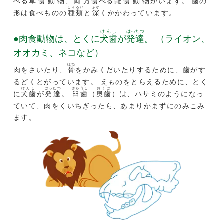
べる
草食動物
、
両方
食べる
雑食動物
がいます。 歯の
しゅるい
ふか
形は食べものの
種類
と
深
くかかわっています。
けんし
はったつ
●肉食動物は、とくに
犬歯
が
発達
。 （ライオン、
オオカミ、ネコなど）
ほね
肉をさいたり、
骨
をかみくだいたりするために、歯がす
るどくとがっています。 えものをとらえるために、とく
けんし
はったつ
きゅうし
おくば
に
犬歯
が
発達
。
臼歯
（
奥歯
）は、ハサミのようになっ
ていて、肉をくいちぎったら、あまりかまずにのみこみ
ます。