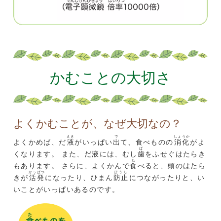
かむことの大切さ
よくかむことが、なぜ大切なの？
えき
で
しょうか
よくかめば、だ
液
がいっぱい
出
て、食べものの
消化
がよ
ば
くなります。 また、だ液には、むし
歯
をふせぐはたらき
た
もあります。 さらに、よくかんで
食
べると、頭のはたら
かっぱつ
ぼうし
きが
活発
になったり、ひまん
防止
につながったりと、い
いことがいっぱいあるのです。