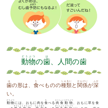
どうぶつ
は
動物
の
歯
、人間の歯
は
た
しゅるい
かんけい
ふか
歯
の形は、
食
べものの
種類
と
関係
が
深
い。
どうぶつ
た
にくしょくどうぶつ
動物
には、おもに肉を
食
べる
肉食動物
、おもに草を食
そうしょくどうぶつ
りょうほう
ざっしょくどうぶつ