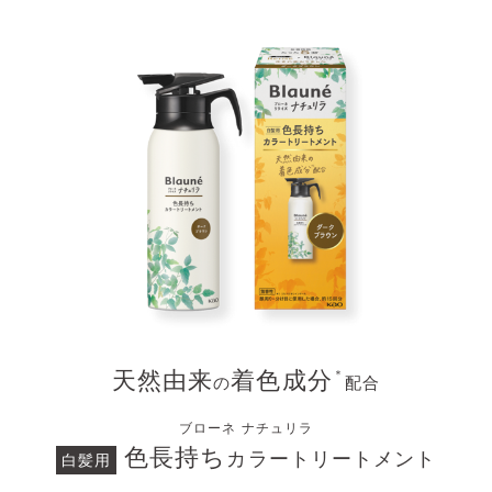
天然由来
着色成分
＊
の
配合
ブローネ ナチュリラ
色長持ち
カラートリートメント
白髪用