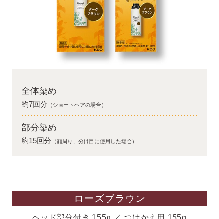
全体染め
約7回分
（ショートヘアの場合）
部分染め
約15回分
（顔周り、分け目に使用した場合）
ローズブラウン
ヘッド部分付き 155g ／ つけかえ用 155g