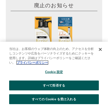
廃止のお知らせ
当社は、お客様のウェブ体験の向上のため、アクセスを分析
しコンテンツや広告をパーソナライズするためにクッキーを
使用します。詳細はプライバシーポリシーをご確認くださ
い。
プライバシーポリシー
ブローネリライズ
Cookie 設定
白髪用髪色サーバー
まとまり仕上げ リ・ブラック
すべて拒否する
在庫がなくなり次第、販売終了させていただきます。
すべての Cookie を受け入れる
長らくのご愛用ありがとうございました。
（2025年3月末廃止）