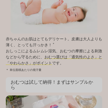
赤ちゃんのお肌はとてもデリケート。皮膚は大人よりも
＊
薄く、とっても汗っかき！
おしっこによるムレムレ湿気、おむつの摩擦による刺激
などから守るために、
おむつ選びは「通気性のよさ」と
「やわらかさ」がポイント
です。
＊
単位面積あたりの発汗量
おむつは試して納得！まずはサンプルか
ら