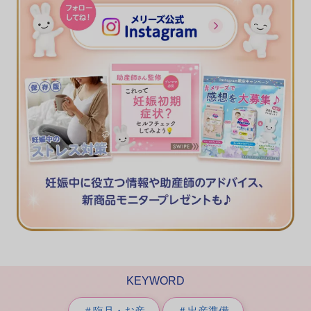
KEYWORD
＃臨月・お産
＃出産準備