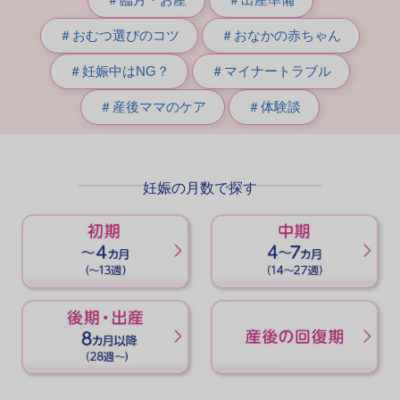
＃おむつ選びのコツ
＃おなかの赤ちゃん
＃妊娠中はNG？
＃マイナートラブル
＃産後ママのケア
＃体験談
妊娠の月数で探す