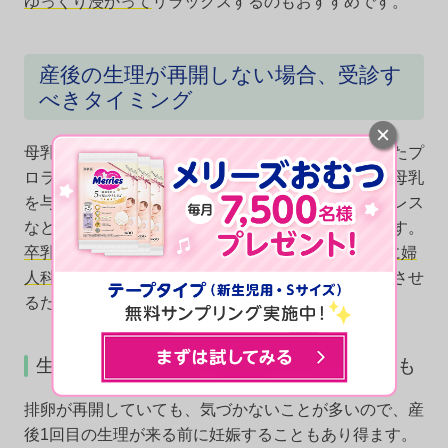
ゆっくり浸かって
リラックスするのもおすすめです。
産後の生理が再開しない場合、受診す
べきタイミング
母乳育児を卒業すると、排卵を抑える働きをしていたプ
ロラクチンの分泌が減るため、生理が再開します。母乳
を与えていないのに生理が再開しない場合は、ストレス
などが原因で生理が再開していない可能性もあります。
卒乳後3カ月以内に生理が再開しない場合は、早めに婦
人科を受診
しましょう。状態によっては生理を再開させ
るためのホルモン剤が処方されます。
生理が再開しないまま次の妊娠をすることも
排卵が再開していても、気づかないことが多いので、産
後1回目の生理が来る前に妊娠することもあり得ます。