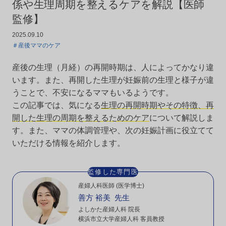
係や生理周期を整えるケアを解説【医師
監修】
2025.09.10
＃産後ママのケア
産後の生理（月経）の再開時期は、人によってかなり違
います。また、再開した生理が妊娠前の生理と様子が違
うことで、不安になるママもいるようです。
この記事では、気になる
生理の再開時期やその特徴、再
開した生理の周期を整えるためのケア
について解説しま
す。また、ママの体調管理や、次の妊娠計画に役立てて
いただける情報を紹介します。
監修した専門医
産婦人科医師 (医学博士)
善方 裕美 先生
よしかた産婦人科 院長
横浜市立大学産婦人科 客員教授