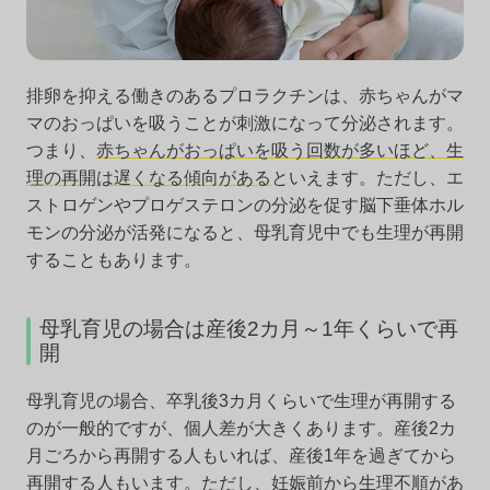
排卵を抑える働きのあるプロラクチンは、赤ちゃんがマ
マのおっぱいを吸うことが刺激になって分泌されます。
つまり、
赤ちゃんがおっぱいを吸う回数が多いほど、生
理の再開は遅くなる傾向がある
といえます。ただし、エ
ストロゲンやプロゲステロンの分泌を促す脳下垂体ホル
モンの分泌が活発になると、母乳育児中でも生理が再開
することもあります。
母乳育児の場合は産後2カ月～1年くらいで再
開
母乳育児の場合、卒乳後3カ月くらいで生理が再開する
のが一般的ですが、個人差が大きくあります。産後2カ
月ごろから再開する人もいれば、産後1年を過ぎてから
再開する人もいます。ただし、妊娠前から生理不順があ