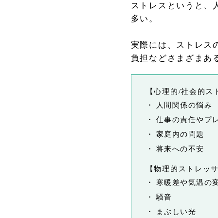
ストレスというと、
多い。
実際には、ストレス
負担などさまざまあ
【心理的/社会的ス
・
人間関係の悩み
・
仕事の責任やプ
・
家庭内の問題
・
将来への不安
【物理的ストレッ
・
寒暖差や気温の
・
騒音
・
まぶしい光