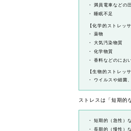
・
満員電車などの
・
睡眠不足
【化学的ストレッ
・
薬物
・
大気汚染物質
・
化学物質
・
香料などのにお
【生物的ストレッ
・
ウイルスや細菌
ストレスは「短期的
・
短期的（急性）
・
長期的（慢性）