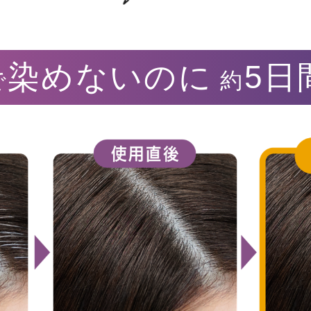
染めないのに
5日
で
約