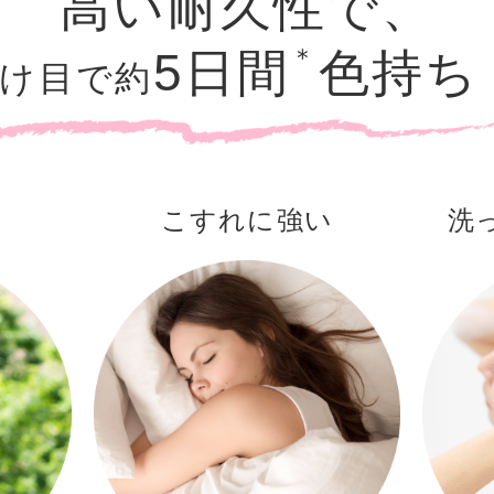
高い耐久性で、
＊
5日間
色持ち
け目で約
こすれに強い
洗