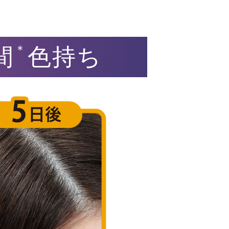
＊
間
色持ち