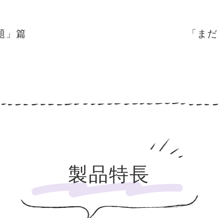
題」篇
「まだ
製品特長