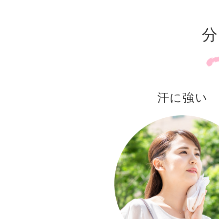
分
汗に強い