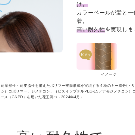
け。
カラーベールが髪と一
着。
高い耐久性
を実現しま
イメージ
・耐摩擦性・耐⽪脂性を備えたポリマー被膜形成を実現する４種のキー成分{ト
シ）コポリマー、ジメチコン、（ビスイソブチルPEG-15／アモジメチコン）
ベース（GNPD）を⽤いた花王調べ（2024年4⽉）