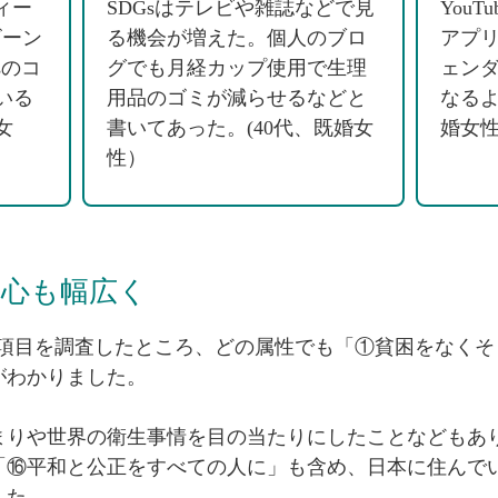
ィー
SDGsはテレビや雑誌などで見
You
ビーン
る機会が増えた。個人のブロ
アプ
sのコ
グでも月経カップ使用で生理
ェン
いる
用品のゴミが減らせるなどと
なるよ
女
書いてあった。(40代、既婚女
婚女
性）
関心も幅広く
持つ項目を調査したところ、どの属性でも「①貧困をなく
がわかりました。
まりや世界の衛生事情を目の当たりにしたことなどもあ
「⑯平和と公正をすべての人に」も含め、日本に住んで
した。