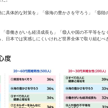
動に具体的な対策を」「⑭海の豊かさを守ろう」「⑮陸
は、「⑧働きがいも経済成長も」「⑩人や国の不平等をな
ら、日本では実感しにくいけれど世界全体で取り組むべ