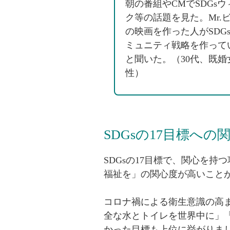
朝の番組やCMでSDGsウ
ク等の話題を見た。Mr.
の映画を作った人がSDG
ミュニティ戦略を作って
と聞いた。（30代、既婚
性）
SDGsの17目標への
SDGsの17目標で、関心を
福祉を」の関心度が高いこと
コロナ禍による衛生意識の高
全な水とトイレを世界中に」
かった目標も上位に挙がりま