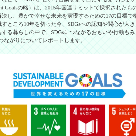
velopment Goalsの略）は、2015年国連サミットで採択
解決し、豊かで幸せな未来を実現するための17の目標で
、残すところ10年を切った今、SDGsへの認知や関心が大
する暮らしの中で、SDGsにつながるおもいや行動も
のつながりについてレポートします。