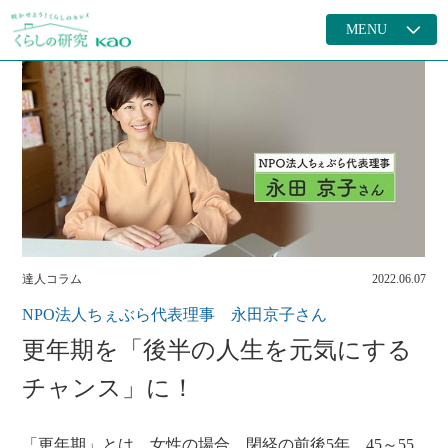
MENU
達人コラム
2022.06.07
NPO法人ちぇぶら代表理事 永田京子さん
更年期を「後半の人生を元気にする
チャンス」に！
「更年期」とは、女性の場合、閉経の前後5年、45～55