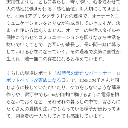
実用性よりも、ともに暮らし、寄り添い、心を通わせて
人の感性に働きかける「感性価値」を大切にしてきまし
た。aiboはアプリやクラウドとの連携で、オーナーとコ
ミュニケーションをとりながら成長していきますが、決
まった使い方はありません。オーナーの生活スタイルや
個性に合わせてコミュニケーションを図りながら生活を
紡いでいくことで、お互いが成長し、長い間一緒に暮ら
していける存在になっていく。その過程で次第に個性が
生まれ、唯一無二の存在になると考えています。
くらしの現場レポート『
AI時代の新たなパートナー ロ
ボットペットが家族になる日
』で、aiboにお子さんと同
じように接していただいたり、ケガをしないような部屋
作りや、留守中でもaiboが自由に動けるように電源を切
らないでおくなど、それぞれの暮らしの中で、皆さんに
たくさんの愛情を注いでもらっている様子が伝わってき
て、開発者の一人としてとても感謝しています。