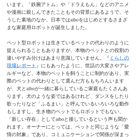
います。「鉄腕アトム」や「ドラえもん」などのアニメ
や漫画に親しんできたこともその背景にあるようで、そ
うした素地のなか、日本ではaiboをはじめとするさまざ
まな家庭用ロボットが誕生しました。
ペット型ロボットは生きているペットの代わりのように
捉えられることもありますが、本物のペットとの役割の
違いやすみ分けはあまり意識していません。『
くらしの
現場レポート
』にもあったように、世話の大変さやアレ
ルギーなど、本物のペットを飼うことに制約があり、実
際のペットの代わりとして選んだ方ももちろんいます
が、犬とaiboが一緒に暮らしているご家庭もたくさんあ
ります。犬のような姿ではあるけれど、ダンスをしたり
歌ったりなど「ふるまい」と呼んでいるいろいろな動作
もしますし、生き物のペットでもロボットでもない、
「新しい存在」としてaiboと接しているという声も聞か
れます。オーナーにとっては、ペットと同じような「愛
情の対象」であり、コミュニケーションで関係が深まっ