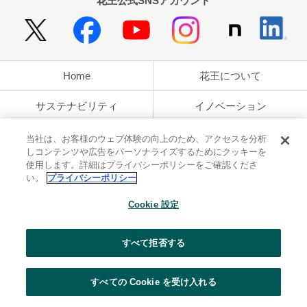
花王公式SNSアカウント
Home
花王について
サステナビリティ
イノベーション
ブランド
投資家情報
当社は、お客様のウェブ体験の向上のため、アクセスを分析
しコンテンツや広告をパーソナライズするためにクッキーを
使用します。詳細はプライバシーポリシーをご確認くださ
ニュースルーム
採用情報
い。
プライバシーポリシー
利用規約
花王のアクセシビリティ
個人情報保護方針
Cookie 設定
利用者情報の外部送信
ソーシャルメディアポリシー
すべて拒否する
すべての Cookie を受け入れる
© Kao Corporation