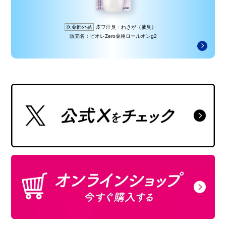
医薬部外品
皮フ汗臭・わきが（腋臭）
販売名：ビオレZero薬用ロールオンg2