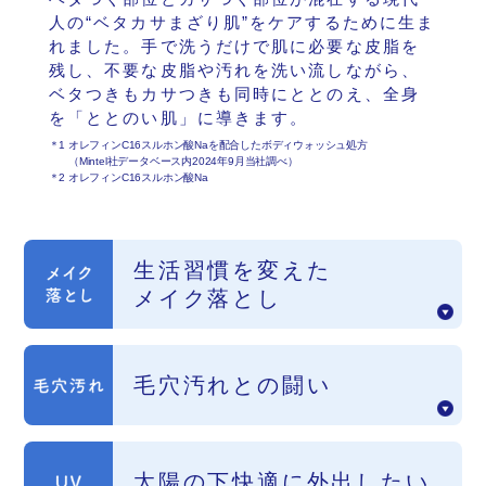
人の“ベタカサまざり肌”をケアするために生ま
れました。手で洗うだけで肌に必要な皮脂を
残し、不要な皮脂や汚れを洗い流しながら、
ベタつきもカサつきも同時にととのえ、全身
を「ととのい肌」に導きます。
＊
1 オレフィンC16スルホン酸Naを配合したボディウォッシュ処方
（Mintel社データベース内2024年9月当社調べ）
＊
2 オレフィンC16スルホン酸Na
生活習慣を変えた
メイク落とし
毛穴汚れとの闘い
太陽の下快適に
外出したい