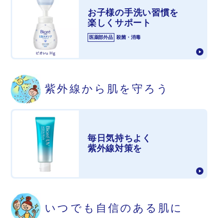
お子様の
手洗い習慣を
楽しくサポート
医薬部外品
殺菌・消毒
紫外線から
肌を守ろう
毎日気持ちよく
紫外線対策を
いつでも
自信のある肌に