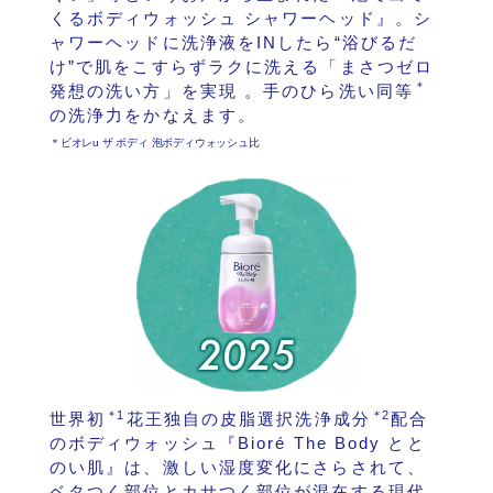
くるボディウォッシュ シャワーヘッド』。シ
ャワーヘッドに洗浄液をINしたら“浴びるだ
け”で肌をこすらずラクに洗える「まさつゼロ
＊
発想の洗い方」を実現 。手のひら洗い同等
の洗浄力をかなえます。
＊ビオレu ザ ボディ 泡ボディウォッシュ比
＊
1
＊
2
世界初
花王独自の皮脂選択洗浄成分
配合
のボディウォッシュ『Bioré The Body とと
のい肌』は、激しい湿度変化にさらされて、
ベタつく部位とカサつく部位が混在する現代