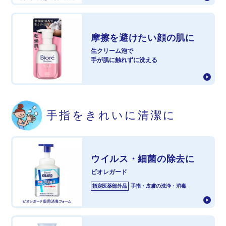
摩擦を避けたい
顔の肌に
生クリーム泡で
手が肌に触れずに洗える
手指をきれいに
清潔に
ウイルス・細菌の
除去に
ビオレガード
指定医薬部外品
手指・皮膚の洗浄・消毒