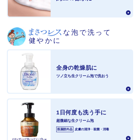
な泡で洗って
健やかに
全身の
乾燥肌に
ツノ立ち生クリーム泡で
洗おう
1日何度も洗う
手に
超微細な生クリーム泡
医薬部外品
皮膚の清浄・殺菌・消毒