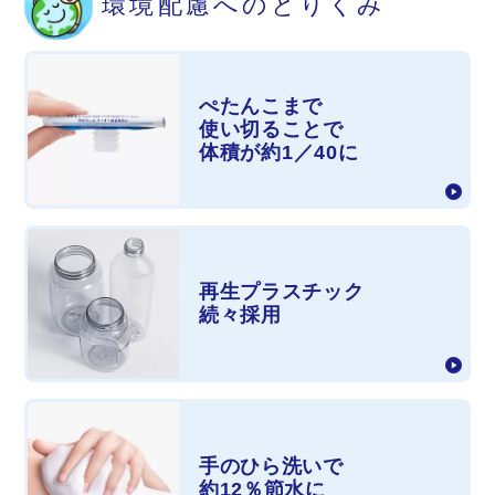
環境配慮への
とりくみ
ぺたんこまで
使い切ることで
体積が
約1／40に
再生プラスチック
続々採用
手のひら洗いで
約12％節水に