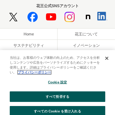
花王公式SNSアカウント
Home
花王について
サステナビリティ
イノベーション
ブランド
投資家情報
当社は、お客様のウェブ体験の向上のため、アクセスを分析
しコンテンツや広告をパーソナライズするためにクッキーを
使用します。詳細はプライバシーポリシーをご確認くださ
ニュースルーム
採用情報
い。
プライバシーポリシー
利用規約
花王のアクセシビリティ
個人情報保護方針
Cookie 設定
利用者情報の外部送信
ソーシャルメディアポリシー
すべて拒否する
すべての Cookie を受け入れる
© Kao Corporation