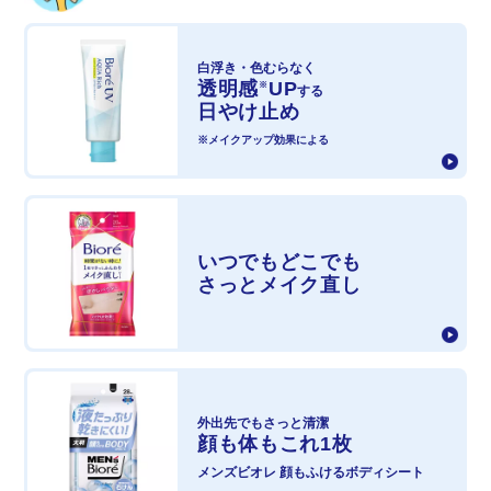
白浮き・色むらなく
透明感
UP
※
する
日やけ止め
※メイクアップ効果による
いつでもどこでも
さっとメイク直し
外出先でも
さっと清潔
顔も体もこれ1枚
メンズビオレ
顔もふけるボディシート