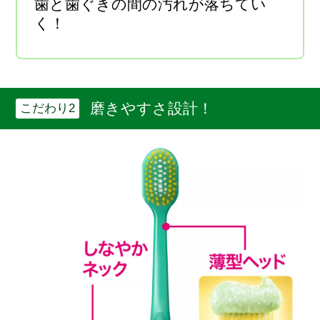
歯と歯ぐきの間の汚れが落ちてい
く！
磨きやすさ設計！
こだわり2