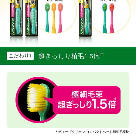
＊
超ぎっしり植毛1.5倍
こだわり1
＊ディープクリーン コンパクトヘッド極細毛束比