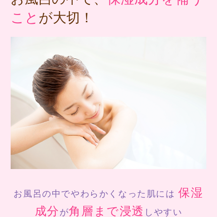
こと
が大切！
保湿
お風呂の中でやわらかくなった肌には
成分
角層まで浸透
が
しやすい