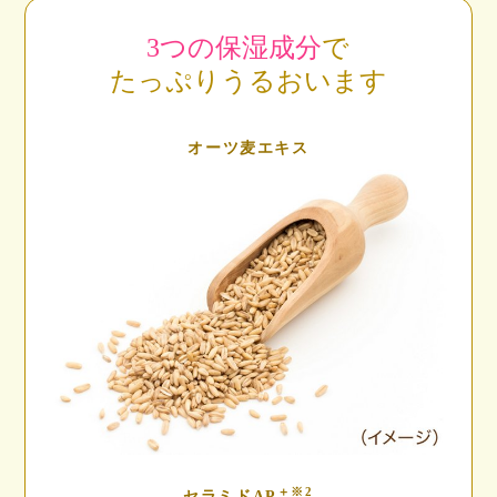
3つの保湿成分
で
たっぷりうるおいます
オーツ麦エキス
＋※2
セラミドAP