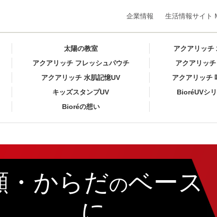
企業情報
生活情報サイト M
太陽の教室
アクアリッチ
アクアリッチ フレッシュパウチ
アクアリッチ
アクアリッチ 水肌記憶UV
アクアリッチ 
キッズスタンプUV
BioréUV
Bioréの想い
顔・からだ
ベース
の
に