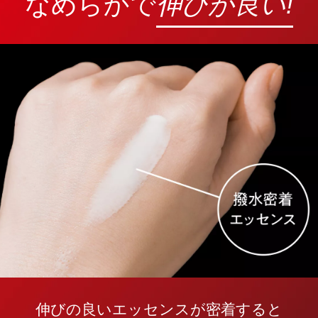
なめらかで
伸びが良い!
伸びの良いエッセンスが密着すると