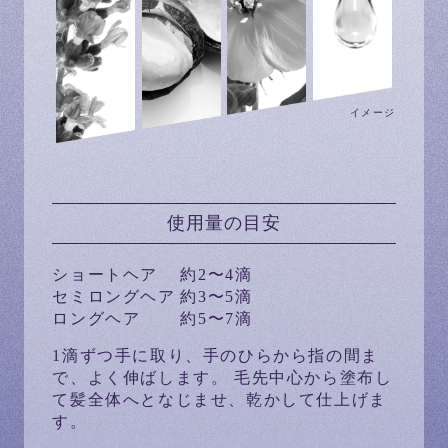
イメージ
使用量の目安
ショートヘア
約2〜4滴
セミロングヘア
約3〜5滴
ロングヘア
約5〜7滴
1滴ずつ手に取り、手のひらから指の間ま
で、よく伸ばします。 毛先中心から塗布し
て髪全体へとなじませ、乾かして仕上げま
す。