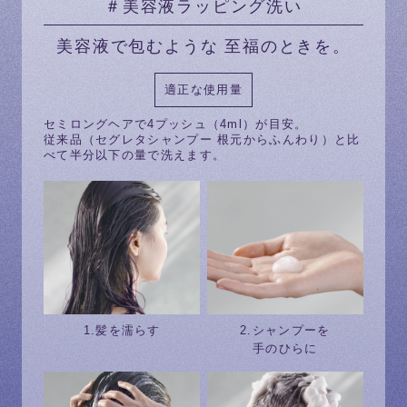
＃美容液ラッピング洗い
美容液で包むような 至福のときを。
適正な使用量
セミロングヘアで4プッシュ（4ml）が目安。
従来品（セグレタシャンプー 根元からふんわり）と比
べて半分以下の量で洗えます。
1.髪を濡らす
2.シャンプーを
手のひらに