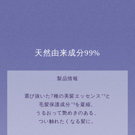
天然由来成分99%
製品情報
選び抜いた7種の美髪エッセンス
と
＊5
毛髪保護成分
を凝縮。
＊6
うるおって艶めきのある、
つい触れたくなる髪に。