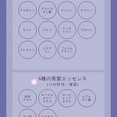
アスパラ
アルギニン
グリシン
アラニン
ギン酸
イソロ
セリン
バリン
プロリン
イシン
ヒスチ
フェニル
トレオニン
ジン
アラニン
6種の美髪
エッセンス
(つや付与・保湿)
ローヤル
ローズ
真珠
ヒアル
ゼリー
ヒップ
エキス
ロン酸
エキス
エキス
ヤシ油
ユーカリ