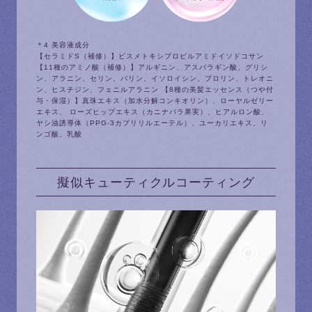
＊4 美容液成分
【セラミドS（補修）】ビスメトキシプロピルアミドイソドコサン
【11種のアミノ酸（補修）】アルギニン、アスパラギン酸、グリシ
ン、アラニン、セリン、バリン、イソロイシン、プロリン、トレオニ
ン、ヒスチジン、フェニルアラニン 【8種の美髪エッセンス（つや付
与・保湿）】真珠エキス（加水分解コンキオリン）、ローヤルゼリー
エキス、 ローズヒップエキス（カニナバラ果実）、ヒアルロン酸、
ヤシ油誘導体（PPG-3カプリリルエーテル）、ユーカリエキス、リ
ンゴ酸、乳酸
擬似キューティクルコーティング