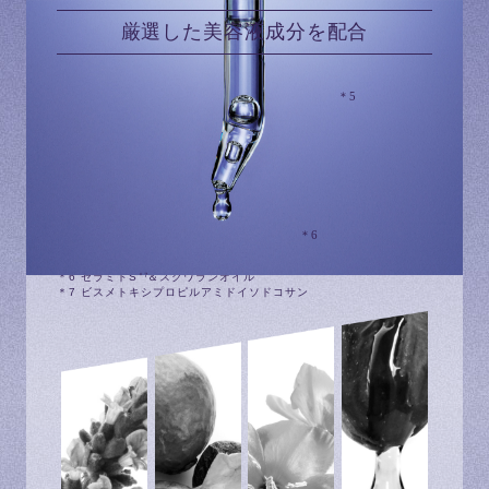
厳選した美容液成分を配合
7種の美髪エッセンス
＊5
（保湿・つや付与）
＊5 ラベンダー油、月見草油、ホホバ種子油、ツバキ油、
オリーブ
果実油、マカデミアナッツ油、
真珠エキス（加水分解コンキオリ
ン）
毛髪保護成分
＊6
＊6 セラミドS
＆スクワランオイル
＊7
＊7 ビスメトキシプロピルアミドイソドコサン