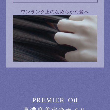
ワンランク上のなめらかな髪へ
P
R
E
M
I
E
R
O
i
l