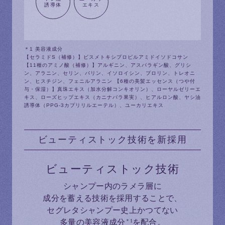
誘導体
エキス
＊1 美容液成分
【セラミドS（補修）】ビスメトキシプロピルアミドイソドコサン
【11種のアミノ酸（補修）】アルギニン、アスパラギン酸、グリシ
ン、アラニン、セリン、バリン、イソロイシン、プロリン、トレオニ
ン、ヒスチジン、フェニルアラニン 【6種の美髪エッセンス（つや付
与・保湿）】真珠エキス（加水分解コンキオリン）、ローヤルゼリーエ
キス、ローズヒップエキス（カニナバラ果実）、ヒアルロン酸、ヤシ油
誘導体（PPG-3カプリリルエーテル）、ユーカリエキス
ビューティストック技術を新採用
ビューティストック技術
シャンプー内のラメラ層に
成分を蓄える技術を採用することで、
セグレタシャンプー史上かつてない
多量の美容液成分
を配合。
＊1