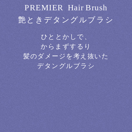
P
R
E
M
I
E
R
H
a
i
r
B
r
u
s
h
艶ときデタングルブラシ
ひととかしで、
からまずするり
髪のダメージを考え抜いた
デタングルブラシ