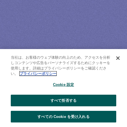
ひととかしで
当社は、お客様のウェブ体験の向上のため、アクセスを分析
ほどける。
しコンテンツや広告をパーソナライズするためにクッキーを
使用します。詳細はプライバシーポリシーをご確認くださ
い。
プライバシーポリシー
Cookie 設定
製品情報
すべて拒否する
とかすたび、気持ちが高まる体験を。
すべての Cookie を受け入れる
こだわりの設計で、もつれや絡みがなく、