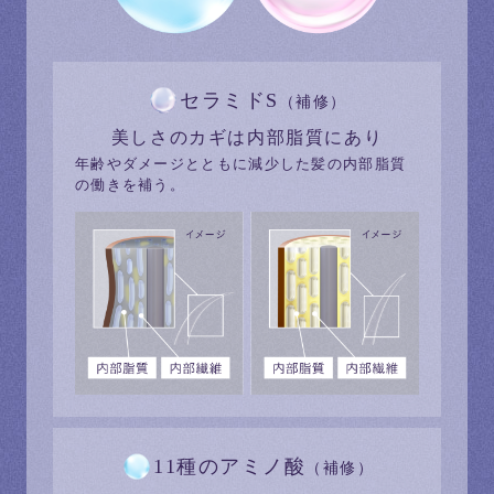
セラミドS
（補修）
美しさのカギは
内部脂質にあり
年齢やダメージとともに減少した髪の内部脂質
の働きを補う。
11種の
アミノ酸
（補修）