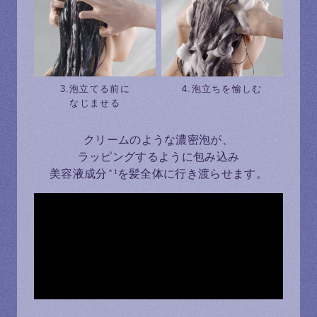
3.泡立てる前に
4.泡立ちを愉しむ
なじませる
クリームのような濃密泡が、
ラッピングするように包み込み
美容液成分
を髪全体に行き渡らせます。
＊1