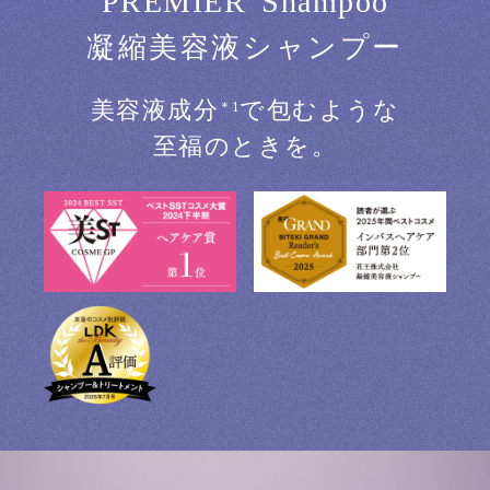
P
R
E
M
I
E
R
S
h
a
m
p
o
o
凝縮美容液シャンプー
美容液成分
で包むような
＊1
至福のときを。