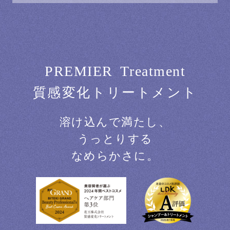
P
R
E
M
I
E
R
T
r
e
a
t
m
e
n
t
質感変化トリートメント
溶け込んで満たし、
うっとりする
なめらかさに。