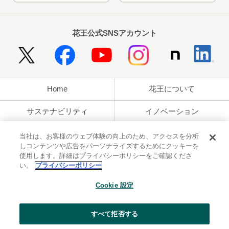
花王公式SNSアカウント
Home
花王について
サステナビリティ
イノベーション
ブランド
投資家情報
当社は、お客様のウェブ体験の向上のため、アクセスを分析
しコンテンツや広告をパーソナライズするためにクッキーを
使用します。詳細はプライバシーポリシーをご確認くださ
ニュースルーム
採用情報
い。
プライバシーポリシー
利用規約
花王のアクセシビリティ
個人情報保護方針
Cookie 設定
利用者情報の外部送信
ソーシャルメディアポリシー
すべて拒否する