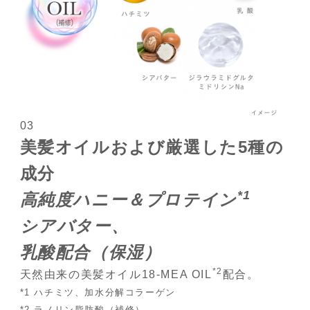
03
美髪オイルおよび厳選した5種の
成分
*1
高純度ハニー＆プロテイン
シアバター、
乳酸配合（保湿）
*2
天然由来の美髪オイル18-MEA OIL
配合。
*1 ハチミツ、加水分解コラーゲン
*2 ラノリン脂肪酸（補修）