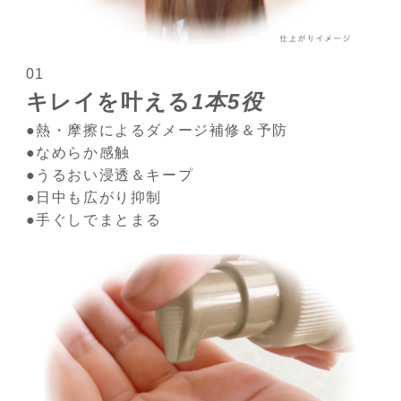
01
キレイを叶える
1本5役
●熱・摩擦によるダメージ補修＆予防
●なめらか感触
●うるおい浸透＆キープ
●日中も広がり抑制
●手ぐしでまとまる