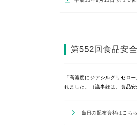
平成15年9月11日 第１
第552回食品安
「高濃度にジアシルグリセロー
れました。（議事録は、食品安
当日の配布資料はこち