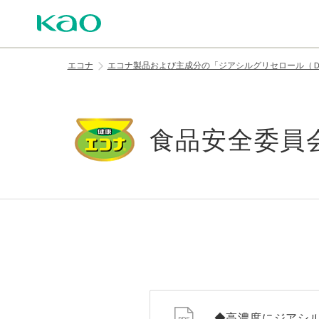
エコナ
エコナ製品および主成分の「ジアシルグリセロール（
食品安全委員
◆高濃度にジアシ