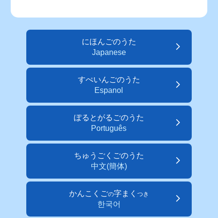
にほんごのうた
Japanese
すぺいんごのうた
Espanol
ぽるとがるごのうた
Português
ちゅうごくごのうた
中文(簡体)
かんこくご
字まく
の
つき
한국어